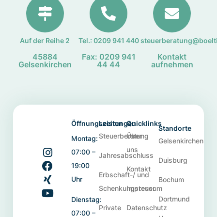
Auf der Reihe 2
Tel.: 0209 941 440
steuerberatung@boelt
45884
Fax: 0209 941
Kontakt
Gelsenkirchen
44 44
aufnehmen
Öffnungszeiten
Leistungen
Quicklinks
Standorte
Steuerberatung
Über
Montag:
Gelsenkirchen
uns
07:00 –
Jahresabschluss
Duisburg
19:00
Kontakt
Erbschaft-/ und
Uhr
Bochum
Schenkungsteuer
Impressum
Dortmund
Dienstag:
Private
Datenschutz
07:00 –