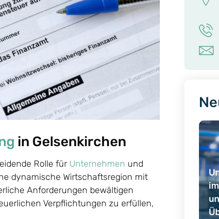
Ne
ng
in Gelsenkirchen
heidende Rolle für
Unternehmen
und
U
ine dynamische Wirtschaftsregion mit
im
uerliche Anforderungen bewältigen
un
euerlichen Verpflichtungen zu erfüllen,
Üb