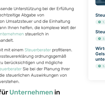
ssende Unterstützung bei der Erfüllung
rechtzeitige Abgabe von
Steu
on Umsatzsteuer und die Einhaltung
1
nn Ihnen helfen, die komplexe Welt der
Steu
nternehmen
steuerlich in
3
andelt.
Wirt
it mit einem
Steuerberater
profitieren.
Gels
nssteuererklärung ordnungsgemäß
unte
 zu berücksichtigen und mögliche
5
euerberater
Sie bei der Planung Ihrer
 die steuerlichen Auswirkungen von
verstehen.
für
Unternehmen
in